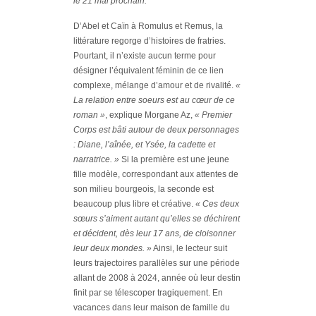
le 21 mai prochain.
D’Abel et Caïn à Romulus et Remus, la
littérature regorge d’histoires de fratries.
Pourtant, il n’existe aucun terme pour
désigner l’équivalent féminin de ce lien
complexe, mélange d’amour et de rivalité.
«
La relation entre soeurs est au cœur de ce
roman »
, explique Morgane Az,
« Premier
Corps est bâti autour de deux personnages
: Diane, l’aînée, et Ysée, la cadette et
narratrice. »
Si la première est une jeune
fille modèle, correspondant aux attentes de
son milieu bourgeois, la seconde est
beaucoup plus libre et créative.
« Ces deux
sœurs s’aiment autant qu’elles se déchirent
et décident, dès leur 17 ans, de cloisonner
leur deux mondes. »
Ainsi, le lecteur suit
leurs trajectoires parallèles sur une période
allant de 2008 à 2024, année où leur destin
finit par se télescoper tragiquement. En
vacances dans leur maison de famille du