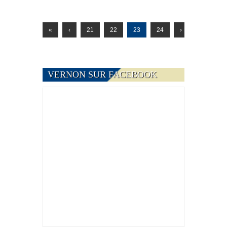
«
‹
21
22
23
24
›
VERNON SUR FACEBOOK