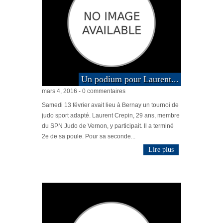
Un podium pour Laurent...
mars 4, 2016 - 0 commentaires
Samedi 13 février avait lieu à Bernay un tournoi de
judo sport adapté. Laurent Crepin, 29 ans, membre
du SPN Judo de Vernon, y participait. Il a terminé
2e de sa poule. Pour sa seconde...
Lire plus