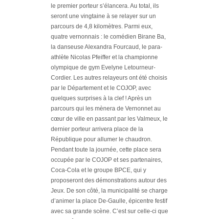
le premier porteur s’élancera. Au total, ils
seront une vingtaine à se relayer sur un
parcours de 4,8 kilomètres. Parmi eux,
quatre vernonnais : le comédien Birane Ba,
la danseuse Alexandra Fourcaud, le para-
athlète Nicolas Pfeiffer et la championne
olympique de gym Evelyne Letourneur-
Cordier. Les autres relayeurs ont été choisis
par le Département et le COJOP, avec
quelques surprises à la clef ! Après un
parcours qui les mènera de Vernonnet au
cœur de ville en passant par les Valmeux, le
dernier porteur arrivera place de la
République pour allumer le chaudron.
Pendant toute la journée, cette place sera
occupée par le COJOP et ses partenaires,
Coca-Cola et le groupe BPCE, qui y
proposeront des démonstrations autour des
Jeux. De son côté, la municipalité se charge
d’animer la place De-Gaulle, épicentre festif
avec sa grande scène. C’est sur celle-ci que