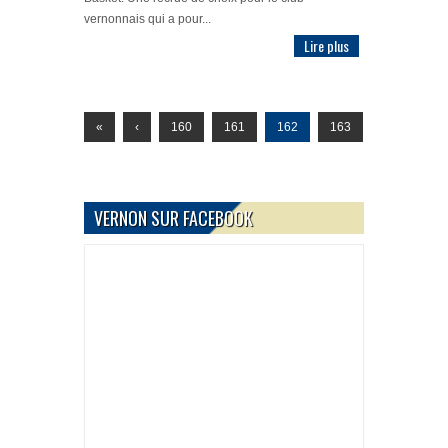
vernonnais qui a pour...
Lire plus
«
‹
160
161
162
163
164
›
VERNON SUR FACEBOOK