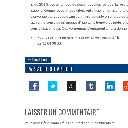
Et de 20 ! Grâce à l’arrivée de deux nouvelles recrues, la rése
Isabelle Regnier et Jean-Luc Artero ont officiellement signé la ch
bienvenue par Léocadie Zinsou, maire-adjointe en charge de la 
citoyenne constitue un groupe d’habitants bénévoles mobilisabl
sensibilisation etc.). Ces Vernonnais s’engagent ainsi à donner
Pour devenir réserviste : vieassociative@vernon27.fr
02 32 64 38 03
<< Précédent:
PARTAGER CET ARTICLE
LAISSER UN COMMENTAIRE
Vous devez
être connecté(e)
pour rédiger un commentaire.