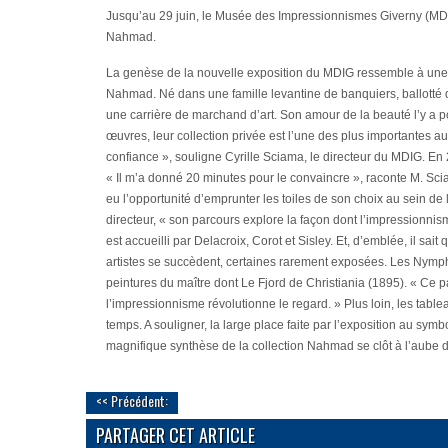
Jusqu’au 29 juin, le Musée des Impressionnismes Giverny (MDI
Nahmad.
La genèse de la nouvelle exposition du MDIG ressemble à une ch
Nahmad. Né dans une famille levantine de banquiers, ballotté 
une carrière de marchand d’art. Son amour de la beauté l’y a 
œuvres, leur collection privée est l’une des plus importantes 
confiance »
, souligne Cyrille Sciama, le directeur du MDIG. E
« Il m’a donné 20 minutes pour le convaincre »
, raconte M. Sci
eu l’opportunité d’emprunter les toiles de son choix au sein de 
directeur,
« son parcours explore la façon dont l’impressionnis
est accueilli par Delacroix, Corot et Sisley. Et, d’emblée, il sai
artistes se succèdent, certaines rarement exposées.
Les Nymph
peintures du maître dont
Le Fjord de Christiania
(1895).
« Ce p
l’impressionnisme révolutionne le regard. »
Plus loin, les tabl
temps. A souligner, la large place faite par l’exposition au 
magnifique synthèse de la collection Nahmad se clôt à l’aube d
<< Précédent:
PARTAGER CET ARTICLE