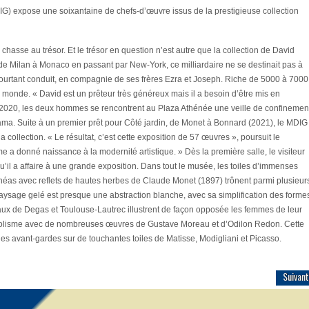
G) expose une soixantaine de chefs-d’œuvre issus de la prestigieuse collection
asse au trésor. Et le trésor en question n’est autre que la collection de David
de Milan à Monaco en passant par New-York, ce milliardaire ne se destinait pas à
pourtant conduit, en compagnie de ses frères Ezra et Joseph. Riche de 5000 à 7000
au monde.
« David est un prêteur très généreux mais il a besoin d’être mis en
n 2020, les deux hommes se rencontrent au Plaza Athénée une veille de confinemen
ama. Suite à un premier prêt pour
Côté jardin, de Monet à Bonnard
(2021), le MDIG
la collection.
« Le résultat, c’est cette exposition de 57 œuvres »
, poursuit le
me a donné naissance à la modernité artistique. »
Dès la première salle, le visiteur
t qu’il a affaire à une grande exposition. Dans tout le musée, les toiles d’immenses
éas avec reflets de hautes herbes
de Claude Monet (1897) trônent parmi plusieur
aysage gelé est presque une abstraction blanche, avec sa simplification des forme
eaux de Degas et Toulouse-Lautrec illustrent de façon opposée les femmes de leur
symbolisme avec de nombreuses œuvres de Gustave Moreau et d’Odilon Redon. Cette
es avant-gardes sur de touchantes toiles de Matisse, Modigliani et Picasso.
Suivant