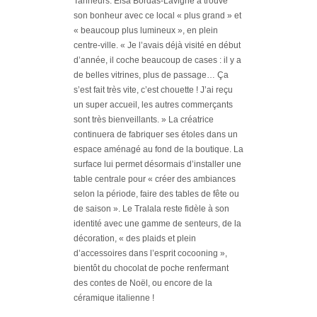
Tanneurs. Elsa Bordas-Lavigne a trouvé
son bonheur avec ce local « plus grand » et
« beaucoup plus lumineux », en plein
centre-ville.
« Je l’avais déjà visité en début
d’année, il coche beaucoup de cases : il y a
de belles vitrines, plus de passage… Ça
s’est fait très vite, c’est chouette ! J’ai reçu
un super accueil, les autres commerçants
sont très bienveillants. »
La créatrice
continuera de fabriquer ses étoles dans un
espace aménagé au fond de la boutique. La
surface lui permet désormais d’installer une
table centrale pour « créer des ambiances
selon la période, faire des tables de fête ou
de saison ». Le Tralala reste fidèle à son
identité avec une gamme de senteurs, de la
décoration, « des plaids et plein
d’accessoires dans l’esprit cocooning »,
bientôt du chocolat de poche renfermant
des contes de Noël, ou encore de la
céramique italienne !