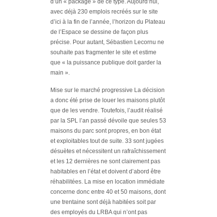
d’un « package » de ce type. Aujourd’hui,
avec déjà 230 emplois recréés sur le site
d’ici à la fin de l’année, l’horizon du Plateau
de l’Espace se dessine de façon plus
précise. Pour autant, Sébastien Lecornu ne
souhaite pas fragmenter le site et estime
que « la puissance publique doit garder la
main ».
Mise sur le marché progressive La décision
a donc été prise de louer les maisons plutôt
que de les vendre. Toutefois, l’audit réalisé
par la SPL l’an passé dévoile que seules 53
maisons du parc sont propres, en bon état
et exploitables tout de suite. 33 sont jugées
désuètes et nécessitent un rafraîchissement
et les 12 dernières ne sont clairement pas
habitables en l’état et doivent d’abord être
réhabilitées. La mise en location immédiate
concerne donc entre 40 et 50 maisons, dont
une trentaine sont déjà habitées soit par
des employés du LRBA qui n’ont pas