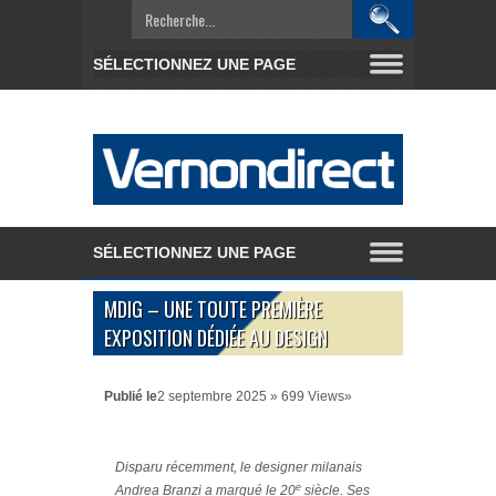
MDIG – UNE TOUTE PREMIÈRE
EXPOSITION DÉDIÉE AU DESIGN
Publié le
2 septembre 2025 » 699 Views»
Disparu récemment, le designer milanais
e
Andrea Branzi a marqué le 20
siècle. Ses