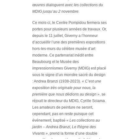
œuvres dialoguent avec les collections du
MDIG jusqu’au 2 novembre.
Ce mois-ci, le Centre Pompidou fermera ses
portes pour plusieurs années de travaux. Or,
depuis le 11 juillet, Giverny a l’honneur
d’accueillir l’une des premières expositions
hors-les-murs du célèbre musée d’art
moderne. Ce partenariat inédit entre
Beaubourg et le Musée des
impressionnismes Giverny (MDIG) est placé
sous le signe d’un monstre sacré du design
: Andrea Branzi (1938-2023).
« C’est une
exposition très originale pour nous, la
première que nous dédions au design »
, se
réjouit le directeur du MDIG, Cyrille Sciama.
Les amateurs de peinture ne seront,
cependant, pas en reste puisque cet
événement, baptisé
« Les collections au
jardin – Andrea Branzi, Le Règne des
Vivants »
, prend la forme d’une double