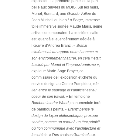
exposition. La première partie fait la part
belle aux œuvres du MDIG. Sur les murs,
Monet, Bonnard, une
Grande Vallée
de
Joan Mitchell ou bien
La Berge
, immense
toile immersive signée Maude Maris, jeune
artiste contemporaine. La troisième salle
est, quant à elle, entièrement dédiée à
l’œuvre d’Andrea Branzi.
« Branzi
s’intéressait au rapport entre l’homme et
son environnement naturel, en cela il était
fasciné par Monet et l’impressionnisme »
,
explique Marie-Ange Brayer, co-
commissaire de l’exposition et cheffe du
service design au Centre Pompidou,
« le
lien entre le sauvage et l’artificiel est au
coeur de son travail. »
En témoigne
Bamboo Interior Wood
, monumentale forêt
de bambous peints.
« Branzi pense le
design de façon philosophique, presque
sacrée, comme un retour à un état primitif
où l’on communique avec l’architecture et
les objets. »
Des chaises
Germinal
aux