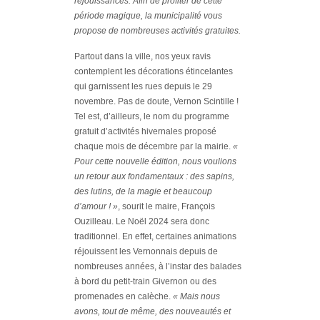
réjouissances. Afin de profiter de cette
période magique, la municipalité vous
propose de nombreuses activités gratuites.
Partout dans la ville, nos yeux ravis
contemplent les décorations étincelantes
qui garnissent les rues depuis le 29
novembre. Pas de doute, Vernon Scintille !
Tel est, d’ailleurs, le nom du programme
gratuit d’activités hivernales proposé
chaque mois de décembre par la mairie.
«
Pour cette nouvelle édition, nous voulions
un retour aux fondamentaux : des sapins,
des lutins, de la magie et beaucoup
d’amour ! »
, sourit le maire, François
Ouzilleau. Le Noël 2024 sera donc
traditionnel. En effet, certaines animations
réjouissent les Vernonnais depuis de
nombreuses années, à l’instar des balades
à bord du petit-train Givernon ou des
promenades en calèche.
« Mais nous
avons, tout de même, des nouveautés et