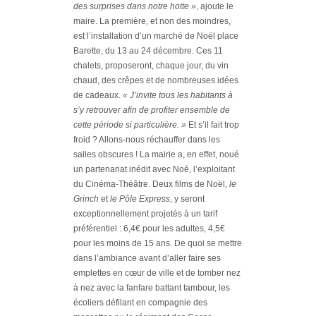
des surprises dans notre hotte »
, ajoute le
maire. La première, et non des moindres,
est l’installation d’un marché de Noël place
Barette, du 13 au 24 décembre. Ces 11
chalets, proposeront, chaque jour, du vin
chaud, des crêpes et de nombreuses idées
de cadeaux.
« J’invite tous les habitants à
s’y retrouver afin de profiter ensemble de
cette période si particulière. »
Et s’il fait trop
froid ? Allons-nous réchauffer dans les
salles obscures ! La mairie a, en effet, noué
un partenariat inédit avec Noé, l’exploitant
du Cinéma-Théâtre. Deux films de Noël,
le
Grinch
et
le Pôle Express
, y seront
exceptionnellement projetés à un tarif
préférentiel : 6,4€ pour les adultes, 4,5€
pour les moins de 15 ans. De quoi se mettre
dans l’ambiance avant d’aller faire ses
emplettes en cœur de ville et de tomber nez
à nez avec la fanfare battant tambour, les
écoliers défilant en compagnie des