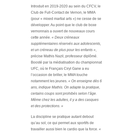
Introduit en 2019-2020 au sein du CFCV, le
Club de Full-Contact de Vernon, le MMA
(pour « mixed martial arts ») ne cesse de se
développer. Au point que le club de boxe
vernonnais a ouvert de nouveaux cours
cette année.
« Deux créneaux
supplémentaires réservés aux adolescents,
et un créneau de plus pour les enfants »
,
précise Mathis Nazil, professeur diplômé.
Boosté par la médiatisation du championnat
UFC, où le Français Ciryl Gane a eu
l’occasion de briller, le MMA touche
notamment les jeunes.
« On enseigne dès 6
ans, indique Mathis. On adapte la pratique,
certains coups sont prohibés selon l’âge.
Même chez les adultes, il y a des casques
et des protections. »
La discipline se pratique autant debout
qu’au sol, ce qui permet aux sportifs de
travailler aussi bien le cardio que la force.
«