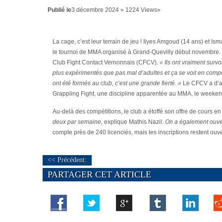
Publié le
3 décembre 2024 » 1224 Views»
La cage, c’est leur terrain de jeu ! Ilyes Amgoud (14 ans) et Is
le tournoi de MMA organisé à Grand-Quevilly début novembre.
Club Fight Contact Vernonnais (CFCV).
« Ils ont vraiment survo
plus expérimentés que pas mal d’adultes et ça se voit en compé
ont été formés au club, c’est une grande fierté. »
Le CFCV a d’ai
Grappling Fight, une discipline apparentée au MMA, le weeken
Au-delà des compétitions, le club a étoffé son offre de cours 
deux par semaine,
explique Mathis Nazil.
On a également ouver
compte près de 240 licenciés, mais les inscriptions restent ouve
<< Précédent:
PARTAGER CET ARTICLE