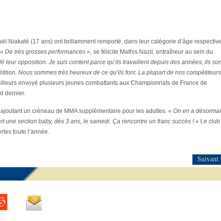
maël Niakaté (17 ans) ont brillamment remporté, dans leur catégorie d’âge respective
« De très grosses performances »
, se félicite Mathis Nazil, entraîneur au sein du
lé leur opposition. Je suis content parce qu’ils travaillent depuis des années, ils son
tition. Nous sommes très heureux de ce qu’ils font. La plupart de nos compétiteurs
lleurs envoyé plusieurs jeunes combattants aux Championnats de France de
d dernier.
en ajoutant un créneau de MMA supplémentaire pour les adultes.
« On en a désorma
t une section baby, dès 3 ans, le samedi. Ça rencontre un franc succès ! »
Le club
rtes toute l’année.
Suivant