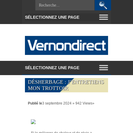
DÉSHERBAGE : J’ENTRETIENS
MON TROTTOIR
Publié le
3 septembre 2024 » 942 Views»