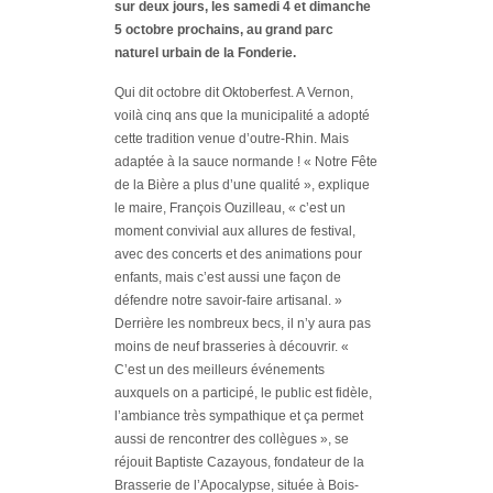
sur deux jours, les samedi 4 et dimanche
5 octobre prochains, au grand parc
naturel urbain de la Fonderie.
Qui dit octobre dit Oktob
erfest. A Vernon,
voilà cinq ans que la municipalité a adopté
cette tradition venue d’outre-Rhin. Mais
adaptée à la sauce normande !
« Notre Fête
de la Bière a plus d’une qualité »
, explique
le maire, François Ouzilleau,
« c’est un
moment convivial aux all
ures de festival,
avec des concerts et des animations pour
enfants, mais c’est aussi une façon de
défendre notre savoir-faire artisanal. »
Derrière les nombreux becs, il n’y aura pas
moins de neuf brasseries à découvrir.
«
C’est un des meilleurs événements
auxquels on a participé, le public est fidèle,
l’ambiance très sympathique et ça permet
aussi de rencontrer des collègues »
, se
réjouit Baptiste Cazayous, fondateur de la
Brasserie de l’Apocalypse, située à Bois-