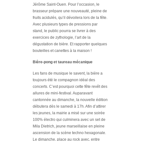
Jérôme Saint-Ouen. Pour l’occasion, le
bras
seur prépare une nouveauté, pleine de
fruits acidulés, qu’il dévoilera lors de la fête.
Avec plusieurs types de pressions par
stand, le public pourra se livrer à des
exercices de zythologie, l’art de la
dégustation de bière. Et rapporter quelques
bouteille
s et canettes à la maison !
Bière-pong et taureau mécanique
Les fans de musique le savent, la bière a
toujours été le compagnon idéal des
concerts. C’est pourquoi cette fête revêt des
allures de mini-festival. Auparavant
cantonnée au dimanche, la nouvelle
édition
débutera dès le samedi à 17h. Afin d’attirer
les jeunes, la mairie a misé sur une soirée
100% électro qui culminera avec un set de
Mila Dietrich, jeune marseillaise en pleine
ascension de la scène techno hexagonale.
Le dimanche, place au rock avec,
entre