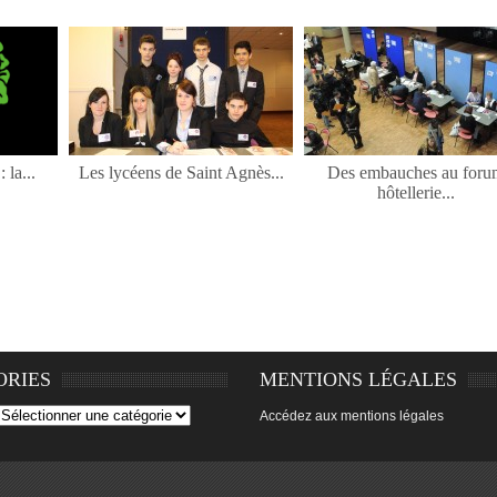
 la...
Les lycéens de Saint Agnès...
Des embauches au foru
hôtellerie...
ORIES
MENTIONS LÉGALES
Accédez aux mentions légales