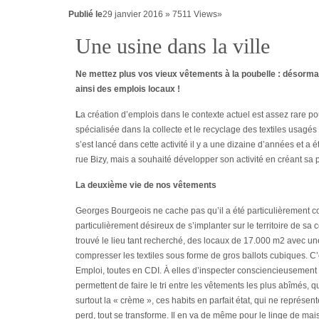
Publié le
29 janvier 2016 » 7511 Views»
Une usine dans la ville
Ne mettez plus vos vieux vêtements à la poubelle : désormai
ainsi des emplois locaux !
L
a création d’emplois dans le contexte actuel est assez rare po
spécialisée dans la collecte et le recyclage des textiles usagé
s’est lancé dans cette activité il y a une dizaine d’années et a ét
rue Bizy, mais a souhaité développer son activité en créant sa p
La deuxième vie de nos vêtements
Georges Bourgeois ne cache pas qu’il a été particulièrement comp
particulièrement désireux de s’implanter sur le territoire de s
trouvé le lieu tant recherché, des locaux de 17.000 m2 avec un
compresser les textiles sous forme de gros ballots cubiques. C’
Emploi, toutes en CDI. À elles d’inspecter consciencieusement l
permettent de faire le tri entre les vêtements les plus abîmés, qu
surtout la « crème », ces habits en parfait état, qui ne représe
perd, tout se transforme. Il en va de même pour le linge de mai