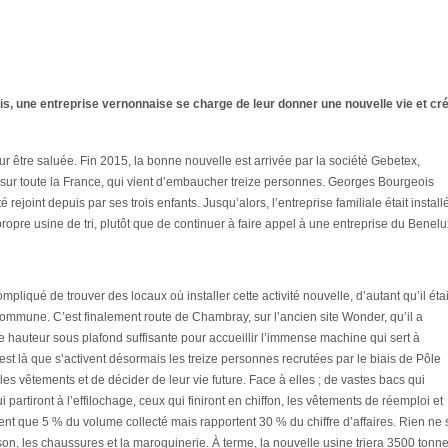
s, une entreprise vernonnaise se charge de leur donner une nouvelle vie et cr
ur être saluée. Fin 2015, la bonne nouvelle est arrivée par la société Gebetex,
s sur toute la France, qui vient d’embaucher treize personnes. Georges Bourgeois
é rejoint depuis par ses trois enfants. Jusqu’alors, l’entreprise familiale était install
ropre usine de tri, plutôt que de continuer à faire appel à une entreprise du Benelu
liqué de trouver des locaux où installer cette activité nouvelle, d’autant qu’il étai
a commune. C’est finalement route de Chambray, sur l’ancien site Wonder, qu’il a
e hauteur sous plafond suffisante pour accueillir l’immense machine qui sert à
est là que s’activent désormais les treize personnes recrutées par le biais de Pôle
es vêtements et de décider de leur vie future. Face à elles ; de vastes bacs qui
i partiront à l’effilochage, ceux qui finiront en chiffon, les vêtements de réemploi et
ntent que 5 % du volume collecté mais rapportent 30 % du chiffre d’affaires. Rien ne 
son, les chaussures et la maroquinerie. À terme, la nouvelle usine triera 3500 tonn