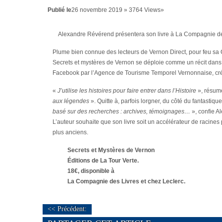
Publié le
26 novembre 2019 » 3764 Views»
Alexandre Révérend présentera son livre à La Compagnie de
Plume bien connue des lecteurs de Vernon Direct, pour feu sa 
Secrets et mystères de Vernon se déploie comme un récit dans l
Facebook par l’Agence de Tourisme Temporel Vernonnaise, cr
«
J’utilise les histoires pour faire entrer dans l’Histoire
», résume
aux légendes
». Quitte à, parfois lorgner, du côté du fantastiqu
basé sur des recherches : archives, témoignages…
», confie A
L’auteur souhaite que son livre soit un accélérateur de racine
plus anciens.
Secrets et Mystères de Vernon
Éditions de La Tour Verte.
18€, disponible à
La Compagnie des Livres et chez Leclerc.
<< Précédent: