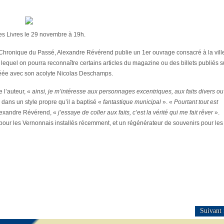
s Livres le 29 novembre à 19h.
Chronique du Passé, Alexandre Révérend publie un 1er ouvrage consacré à la vill
equel on pourra reconnaître certains articles du magazine ou des billets publiés s
éée avec son acolyte Nicolas Deschamps.
 l’auteur, «
ainsi, je m’intéresse aux personnages excentriques, aux faits divers ou
e dans un style propre qu’il a baptisé «
fantastique municipal
». «
Pourtant tout est
lexandre Révérend, «
j’essaye de coller aux faits, c’est la vérité qui me fait rêver
».
s pour les Vernonnais installés récemment, et un régénérateur de souvenirs pour les
Suivant