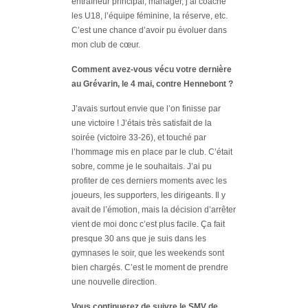
entraîneur principal, manager, j’ai coaché
les U18, l’équipe féminine, la réserve, etc.
C’est une chance d’avoir pu évoluer dans
mon club de cœur.
Comment avez-vous vécu votre dernière
au Grévarin, le 4 mai, contre Hennebont ?
J’avais surtout envie que l’on finisse par
une victoire ! J’étais très satisfait de la
soirée (victoire 33-26), et touché par
l’hommage mis en place par le club. C’était
sobre, comme je le souhaitais. J’ai pu
profiter de ces derniers moments avec les
joueurs, les supporters, les dirigeants. Il y
avait de l’émotion, mais la décision d’arrêter
vient de moi donc c’est plus facile. Ça fait
presque 30 ans que je suis dans les
gymnases le soir, que les weekends sont
bien chargés. C’est le moment de prendre
une nouvelle direction.
Vous continuerez de suivre le SMV de