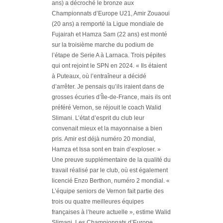
ans) a décroché le bronze aux
Championnats d’Europe U21, Amir Zouaoui
(20 ans) a remporté la Ligue mondiale de
Fujairah et Hamza Sam (22 ans) est monté
sur la troisième marche du podium de
l’étape de Serie A à Larnaca. Trois pépites
qui ont rejoint le SPN en 2024.
« Ils étaient
à Puteaux, où l’entraîneur a décidé
d’arrêter. Je pensais qu’ils iraient dans de
grosses écuries d’Île-de-France, mais ils ont
préféré Vernon, se réjouit le coach Walid
Slimani. L’état d’esprit du club leur
convenait mieux et la mayonnaise a bien
pris. Amir est déjà numéro 20 mondial,
Hamza et Issa sont en train d’exploser. »
Une preuve supplémentaire de la qualité du
travail réalisé par le club, où est également
licencié Enzo Berthon, numéro 2 mondial.
«
L’équipe seniors de Vernon fait partie des
trois ou quatre meilleures équipes
françaises à l’heure actuelle »
, estime Walid
Slimani. Les Championnats d’Europe