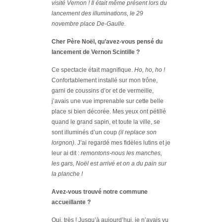
visité Vernon ! Il était même présent lors du
lancement des illuminations, le 29
novembre place De-Gaulle.
Cher Père Noël, qu’avez-vous pensé du
lancement de Vernon Scintille ?
Ce spectacle était magnifique.
Ho, ho, ho !
Confortablement installé sur mon trône,
garni de coussins d’or et de vermeille,
j’avais une vue imprenable sur cette belle
place si bien décorée. Mes yeux ont pétillé
quand le grand sapin, et toute la ville, se
sont illuminés d’un coup
(il replace son
lorgnon)
. J’ai regardé mes fidèles lutins et je
leur ai dit :
remontons-nous les manches,
les gars, Noël est arrivé et on a du pain sur
la planche !
Avez-vous trouvé notre commune
accueillante ?
Oui, très ! Jusqu’à aujourd’hui, je n’avais vu