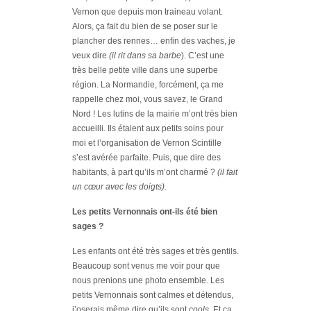
Vernon que depuis mon traineau volant.
Alors, ça fait du bien de se poser sur le
plancher des rennes… enfin des vaches, je
veux dire
(il rit dans sa barbe
). C’est une
très belle petite ville dans une superbe
région. La Normandie, forcément, ça me
rappelle chez moi, vous savez, le Grand
Nord ! Les lutins de la mairie m’ont très bien
accueilli. Ils étaient aux petits soins pour
moi et l’organisation de Vernon Scintille
s’est avérée parfaite. Puis, que dire des
habitants, à part qu’ils m’ont charmé ?
(il fait
un cœur avec les doigts)
.
Les petits Vernonnais ont-ils été bien
sages ?
Les enfants ont été très sages et très gentils.
Beaucoup sont venus me voir pour que
nous prenions une photo ensemble. Les
petits Vernonnais sont calmes et détendus,
j’oserais même dire qu’ils sont
cools
. Et ça,