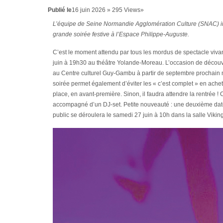
Publié le
16 juin 2026 » 295 Views»
L’équipe de Seine Normandie Agglomération Culture (SNAC) invi
grande soirée festive à l’Espace Philippe-Auguste.
C’est le moment attendu par tous les mordus de spectacle vivant
juin à 19h30 au théâtre Yolande-Moreau. L’occasion de découvr
au Centre culturel Guy-Gambu à partir de septembre prochain m
soirée permet également d’éviter les « c’est complet » en achetan
place, en avant-première. Sinon, il faudra attendre la rentrée !
accompagné d’un DJ-set. Petite nouveauté : une deuxième date… 
public se déroulera le samedi 27 juin à 10h dans la salle Viki