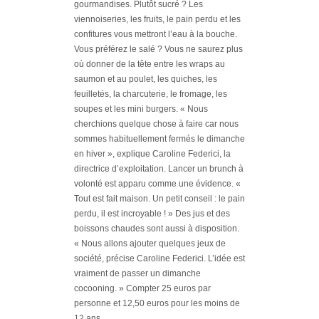
gourmandises. Plutôt sucré ? Les
viennoiseries, les fruits, le pain perdu et les
confitures vous mettront l’eau à la bouche.
Vous préférez le salé ? Vous ne saurez plus
où donner de la tête entre les wraps au
saumon et au poulet, les quiches, les
feuilletés, la charcuterie, le fromage, les
soupes et les mini burgers.
« Nous
cherchions quelque chose à faire car nous
sommes habituellement fermés le dimanche
en hiver »
, explique Caroline Federici, la
directrice d’exploitation. Lancer un brunch à
volonté est apparu comme une évidence.
«
Tout est fait maison. Un petit conseil : le pain
perdu, il est incroyable ! »
Des jus et des
boissons chaudes sont aussi à disposition.
« Nous allons ajouter quelques jeux de
société, précise Caroline Federici. L’idée est
vraiment de passer un dimanche
cocooning. »
Compter 25 euros par
personne et 12,50 euros pour les moins de
12 ans.