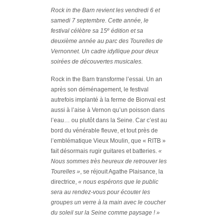
Rock in the Barn revient les vendredi 6 et
samedi 7 septembre. Cette année, le
e
festival célèbre sa 15
édition et sa
deuxième année au parc des Tourelles de
Vernonnet. Un cadre idyllique pour deux
soirées de découvertes musicales.
Rock in the Barn transforme l’essai. Un an
après son déménagement, le festival
autrefois implanté à la ferme de Bionval est
aussi à l’aise à Vernon qu’un poisson dans
l’eau… ou plutôt dans la Seine. Car c’est au
bord du vénérable fleuve, et tout près de
l’emblématique Vieux Moulin, que « RITB »
fait désormais rugir guitares et batteries.
«
Nous sommes très heureux de retrouver les
Tourelles »
, se réjouit Agathe Plaisance, la
directrice,
« nous espérons que le public
sera au rendez-vous pour écouter les
groupes un verre à la main avec le coucher
du soleil sur la Seine comme paysage ! »