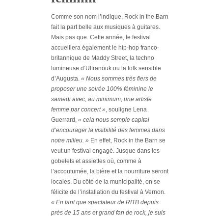
Comme son nom l’indique, Rock in the Barn
fait la part belle aux musiques à guitares.
Mais pas que. Cette année, le festival
accueillera également le hip-hop franco-
britannique de Maddy Street, la techno
lumineuse d’Ultranöuk ou la folk sensible
d’Augusta.
« Nous sommes très fiers de
proposer une soirée 100% féminine le
samedi avec, au minimum, une artiste
femme par concert »
, souligne Lena
Guerrard,
« cela nous semple capital
d’encourager la visibilité des femmes dans
notre milieu. »
En effet, Rock in the Barn se
veut un festival engagé. Jusque dans les
gobelets et assiettes où, comme à
l’accoutumée, la bière et la nourriture seront
locales. Du côté de la municipalité, on se
félicite de l’installation du festival à Vernon.
« En tant que spectateur de RITB depuis
près de 15 ans et grand fan de rock, je suis