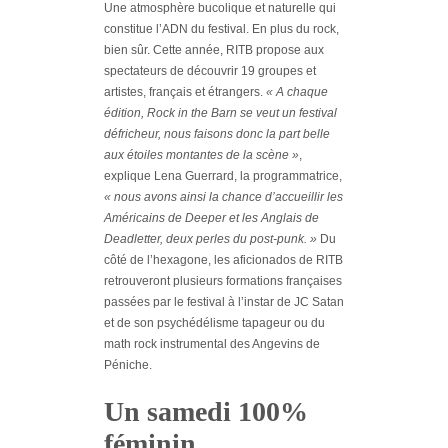
Une atmosphère bucolique et naturelle qui
constitue l’ADN du festival. En plus du rock,
bien sûr. Cette année, RITB propose aux
spectateurs de découvrir 19 groupes et
artistes, français et étrangers.
« A chaque
édition, Rock in the Barn se veut un festival
défricheur, nous faisons donc la part belle
aux étoiles montantes de la scène »
,
explique Lena Guerrard, la programmatrice,
« nous avons ainsi la chance d’accueillir les
Américains de Deeper et les Anglais de
Deadletter, deux perles du post-punk. »
Du
côté de l’hexagone, les aficionados de RITB
retrouveront plusieurs formations françaises
passées par le festival à l’instar de JC Satan
et de son psychédélisme tapageur ou du
math rock instrumental des Angevins de
Péniche.
Un samedi 100%
féminin