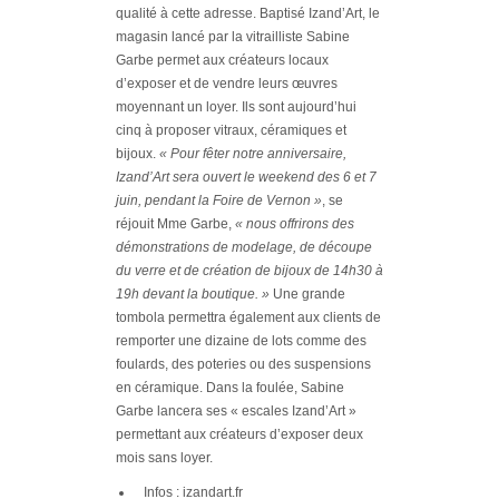
qualité à cette adresse. Baptisé Izand’Art, le
magasin lancé par la vitrailliste Sabine
Garbe permet aux créateurs locaux
d’exposer et de vendre leurs œuvres
moyennant un loyer. Ils sont aujourd’hui
cinq à proposer vitraux, céramiques et
bijoux.
« Pour fêter notre anniversaire,
Izand’Art sera ouvert le weekend des 6 et 7
juin, pendant la Foire de Vernon »
, se
réjouit Mme Garbe,
« nous offrirons des
démonstrations de modelage, de découpe
du verre et de création de bijoux de 14h30 à
19h devant la boutique. »
Une grande
tombola permettra également aux clients de
remporter une dizaine de lots comme des
foulards, des poteries ou des suspensions
en céramique. Dans la foulée, Sabine
Garbe lancera ses « escales Izand’Art »
permettant aux créateurs d’exposer deux
mois sans loyer.
Infos : izandart.fr