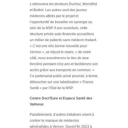
y retrouvera les docteurs Duchez, Monsifrot
et Boitrel. Les autres sont des jeunes
médecins attirés par le projet et
l’opportunité de travailler en synergie au
sein de la MSP. A son ouverture, cette
structure privée auto-financée accueillera
un millier de patients sans médecin traitant.
« C’est une très bonne nouvelle pour
Vernon »
, se réjouit le maire,
« de notre
côté, nous exonérerons le lieu de taxe
foncière pendant cinq ans et faciliterons son
accès grâce aux transports en commun. »
Ce partenariat public-privé pourrait, à terme,
déboucher sur une labellisation « France
Santé » par l’Etat de la MSP.
Centre Doct’Eure et Espace Santé des
Valmeux
Parallèlement, d’autres initiatives visent à
contrer le manque de médecins
généralistes à Vernon. Ouvert fin 2023 à