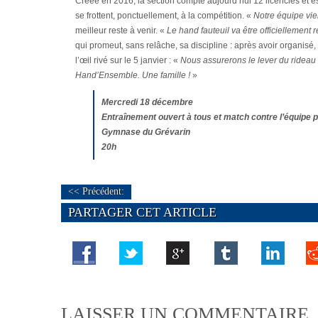
Créée en 2016, la section compte aujourd’hui 12 licenciés et e
se frottent, ponctuellement, à la compétition. «
Notre équipe vie
meilleur reste à venir. «
Le hand fauteuil va être officiellement 
qui promeut, sans relâche, sa discipline : après avoir organisé,
l’œil rivé sur le 5 janvier : «
Nous assurerons le lever du rideau
Hand’Ensemble. Une famille !
»
Mercredi 18 décembre
Entraînement ouvert à tous et match contre l’équipe 
Gymnase du Grévarin
20h
<< Précédent:
PARTAGER CET ARTICLE
LAISSER UN COMMENTAIRE