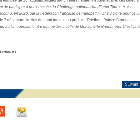
st équipée de 16 fauteuils. Affûtés par un entraînement hebdomadaire, ces joueurs
nt de participer à deux matchs du Challenge national Handi’amo Tour
». Mais le
reconnu, en 2020, par la Fédération française de handball !
» Une victoire pour celui
 le 7 décembre, la Nuit du hand fauteuil au profit du Téléthon, Patrice Benedetti a
 du match opposant notre équipe 1re à celle de Montigny-le-Bretonneux. C’est ça l
première !
Suivant