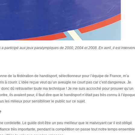
 a participé aux jeux paralympiques de 2000, 2004 et 2008. En avril, il est interven
onne de la fédération de handisport, sélectionneur pour l’équipe de France, m’a
appris à courir. L’idée reçue veut qu’un aveugle ne court pas car c’est dangereux. Je
i donc dû retravailler toute ma technique ! Je me suis accroché pour prouver qu’un
re, ils avaient peur, il faut dire que le handisport n’était pas très connu à l’époque
us les milieux pour sensibiliser le public sur ce sujet.
?
ne cordelette. Le guide doit être un peu meilleur que le malvoyant car il est obligé
fiance très importante, pendant la compétition on passe tout notre temps ensemble 