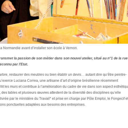
la Normandie avant d’installer son école à Vernon.
ransmet la passion de son métier dans son nouvel atelier, situé au n°1 de la rue
econnu par l’Etat.
arbre, restaurer des meubles ou bien établir un devis… autant dire qu’être peintre-
’exerce Luciana Correa, une artisane d’art d’origine brésilienne récemment
llit les murs et contribue à l’amélioration du cadre de vie dans son aspect esthétiq
 des tables et plusieurs œuvres attestent de la diversité des disciplines qu’elle
ivrée par le ministère du Travail* et prise en charge par Pôle Emploi, le Fongecif e
ions ponctuelles adaptées aux besoins des entreprises.