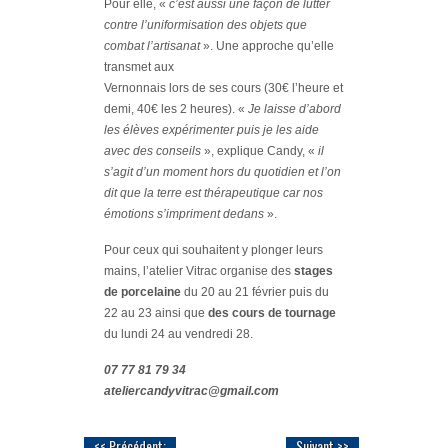
Pour elle, «
c’est aussi une façon de lutter
contre l’uniformisation des objets que
combat l’artisanat
». Une approche qu’elle
transmet aux
Vernonnais lors de ses cours (30€ l’heure et
demi, 40€ les 2 heures). «
Je laisse d’abord
les élèves expérimenter puis je les aide
avec des conseils
», explique Candy, «
il
s’agit d’un moment hors du quotidien et l’on
dit que la terre est thérapeutique car nos
émotions s’impriment dedans
».
Pour ceux qui souhaitent y plonger leurs
mains, l’atelier Vitrac organise des
stages
de porcelaine
du 20 au 21 février puis du
22 au 23 ainsi que
des cours de tournage
du lundi 24 au vendredi 28.
07 77 81 79 34
ateliercandyvitrac@gmail.com
<< Précédent:
Suivant >>