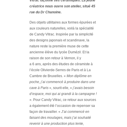
Vitrac façonne ses céramiques. La jeune
créatrice nous ouvre son atelier, situé 45
rue du Dr Chanoine.
Des objets utilitaires aux formes épurées et
aux couleurs naturelles, voilà la spécialité
de Candy Vitrac. Inspirée par la simplicité
des designs japonais et scandinave, la
nature reste la première muse de cette
ancienne élève du lycée Dumézil. Et la
raison de son retour à Vernon, il y
a 6 ans, après des études de céramiste à
l’école Olivierde-Serres de Paris et à La
Cambre de Bruxelles. «
Mon diplôme en
poche, j’ai commencé à produire dans une
cave à Paris
», sourit-elle, «
j’avais besoin
d’espace, moi qui ai grandi à la campagne !
». Pour Candy Vitrac, ce retour aux sources
a également été l’occasion de repenser sa
façon de travailler. «
J’ai commencé en
faisant des moulages, mais j’ai souhaité
revenir à une production plus lente,