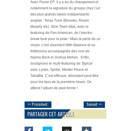
Avec
Posse EP
, il y a eu du changement et
notamment la signature du groupe chez l’un
des plus grands labels indépendants
anglais : Ninja Tune (Bonobo, Roisin
Murphy etc).
Nice Town
déjà, avec le
featuring de Pan American, de l’electro-
break funk pour la piste ! Mais la perle de ce
vinyle, c’est sûrement
With Balance
et sa
folktronica accompagnée des voix de
Naima Bock et Joshua Idehen. Enfin,
soulignons le multi-featuring de
Typical
avec Lynks, Spider, Master Peace et
TaliaBle. C’est efficace, déroutant peut-être
pour les fans de la première heure. On
attend l’album de pied ferme !
<< Précédent:
Suivant >>
PARTAGER CET ARTICLE