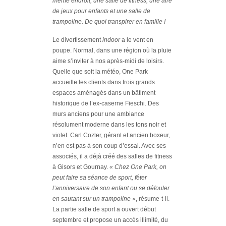
même endroit, une salle de fitness, une aire
de jeux pour enfants et une salle de
trampoline. De quoi transpirer en famille !
Le divertissement
indoor
a le vent en
poupe. Normal, dans une région où la pluie
aime s’inviter à nos après-midi de loisirs.
Quelle que soit la météo, One Park
accueille les clients dans trois grands
espaces aménagés dans un bâtiment
historique de l’ex-caserne Fieschi. Des
murs anciens pour une ambiance
résolument moderne dans les tons noir et
violet. Carl Cozler, gérant et ancien boxeur,
n’en est pas à son coup d’essai. Avec ses
associés, il a déjà créé des salles de fitness
à Gisors et Gournay.
« Chez One Park, on
peut faire sa séance de sport, fêter
l’anniversaire de son enfant ou se défouler
en sautant sur un trampoline »
, résume-t-il.
La partie salle de sport a ouvert début
septembre et propose un accès illimité, du