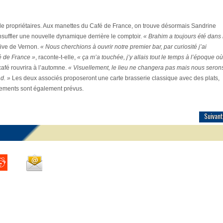
e propriétaires. Aux manettes du Café de France, on trouve désormais Sandrine
nsuffler une nouvelle dynamique derrière le comptoir.
« Brahim a toujours été dans 
tive de Vernon.
« Nous cherchions à ouvrir notre premier bar, par curiosité j’ai
é de France »
, raconte-t-elle,
« ça m’a touchée, j’y allais tout le temps à l’époque où 
afé rouvrira à l’automne.
« Visuellement, le lieu ne changera pas mais nous seron
d. »
Les deux associés proposeront une carte brasserie classique avec des plats,
nements sont également prévus.
Suivant