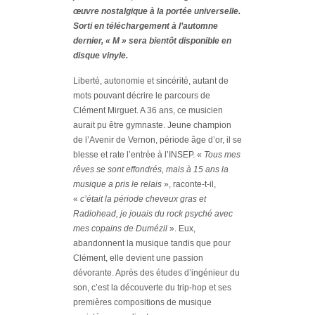
œuvre nostalgique à la portée universelle.
Sorti en téléchargement à l’automne
dernier, « M » sera bientôt disponible en
disque vinyle.
Liberté, autonomie et sincérité, autant de
mots pouvant décrire le parcours de
Clément Mirguet. A 36 ans, ce musicien
aurait pu être gymnaste. Jeune champion
de l’Avenir de Vernon, période âge d’or, il se
blesse et rate l’entrée à l’INSEP. «
Tous mes
rêves se sont effondrés, mais à 15 ans la
musique a pris le relais
», raconte-t-il,
«
c’était la période cheveux gras et
Radiohead, je jouais du rock psyché avec
mes copains de Dumézil
». Eux,
abandonnent la musique tandis que pour
Clément, elle devient une passion
dévorante. Après des études d’ingénieur du
son, c’est la découverte du trip-hop et ses
premières compositions de musique