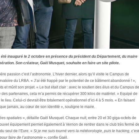
a été inauguré le 2 octobre en présence du président du Département, du maire
ation. Son créateur, Gaël Musquet, souhaite en faire un site pilote.
 passion c’est l’astronomie. L’hiver dernier, alors qu’il visite le Campus de
vatoire du LRBA. « J’ai été frappé par le potentiel de ce bâtiment abandonné ! »,
s et mûrit son projet. « Le but était clair : avec le soutien des élus et du Campus d
acté des partenaires, cela m’a permis de récupérer 300 kilos de matériel. » Equipé de
 lieu. Celui-ci devrait être totalement opérationnel d’ici 4 à 5 mois. « En faisant
que jamais, au cœur de son identité », souligne le maire.
ées spatiales
», détaille Gaël Musquet. Chaque nuit, entre 20 et 30 giga-octets de
nouvel équipement permet également à Vernon de rentrer dans le club très fermé d
, du seul de l’Eure. «
Si je me suis tourné vers la météorologie, puis le hacking, c’est
 pour faire de l’astronomie
», confie Gaël.