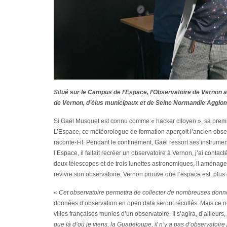
Situé sur le Campus de l’Espace, l’Observatoire de Vernon 
de Vernon, d’élus municipaux et de Seine Normandie Agglomér
Si Gaël Musquet est connu comme « hacker citoyen », sa première
L’Espace, ce météorologue de formation aperçoit l’ancien obser
raconte-t-il. Pendant le confinement, Gaël ressort ses instrument
l’Espace, il fallait recréer un observatoire à Vernon, j’ai cont
deux télescopes et de trois lunettes astronomiques, il aménage le
revivre son observatoire, Vernon prouve que l’espace est, plus 
«
Cet observatoire permettra de collecter de nombreuses donn
données d’observation en open data seront récoltés. Mais ce 
villes françaises munies d’un observatoire. Il s’agira, d’ailleurs
que là d’où je viens, la Guadeloupe, il n’y a pas d’observatoire