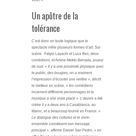
Un apôtre de la
tolérance
C’est donc en toute logique que le
spectacle mêle plusieurs formes d’art. Sur
scène : Fatym Layachi et Luca Bes, deux
comédiens, et Amine Mekki-Berrada, joueur
de oud. «
Il y a une proximité physique avec
le public, des bougies, on a vraiment
l’impression d’écouter une veillée
», décrit
le metteur en scène, «
les comédiens
incarnent différents personnages et la
musique a une vraie place
». L’œuvre a été
créée il y a deux ans à Casablanca, au
Maroc, et a beaucoup tourné en France. «
Le dialogue des cultures et le vivre-
ensemble constituent son message
principal
», affirme Daniel San Pedro, «
en