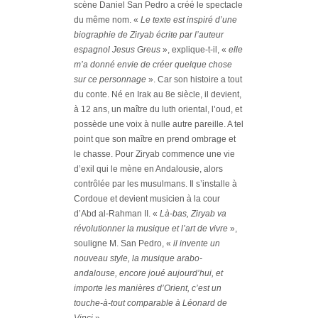
scène Daniel San Pedro a créé le spectacle
du même nom. «
Le texte est inspiré d’une
biographie de Ziryab écrite par l’auteur
espagnol Jesus Greus
», explique-t-il, «
elle
m’a donné envie de créer quelque chose
sur ce personnage
». Car son histoire a tout
du conte. Né en Irak au 8e siècle, il devient,
à 12 ans, un maître du luth oriental, l’oud, et
possède une voix à nulle autre pareille. A tel
point que son maître en prend ombrage et
le chasse. Pour Ziryab commence une vie
d’exil qui le mène en Andalousie, alors
contrôlée par les musulmans. Il s’installe à
Cordoue et devient musicien à la cour
d’Abd al-Rahman II. «
Là-bas, Ziryab va
révolutionner la musique et l’art de vivre
»,
souligne M. San Pedro, «
il invente un
nouveau style, la musique arabo-
andalouse, encore joué aujourd’hui, et
importe les manières d’Orient, c’est un
touche-à-tout comparable à Léonard de
Vinci
».