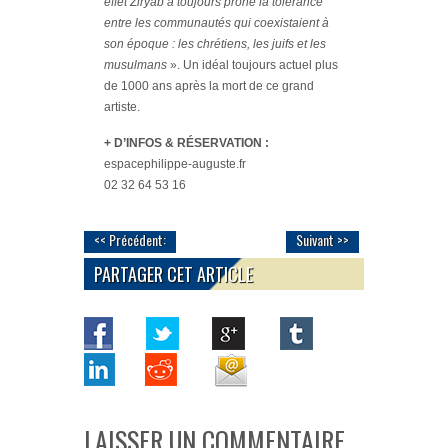
effet Ziryab a toujours prôné la tolérance
entre les communautés qui coexistaient à
son époque : les chrétiens, les juifs et les
musulmans
». Un idéal toujours actuel plus
de 1000 ans après la mort de ce grand
artiste.
+ D’INFOS & RÉSERVATION :
espacephilippe-auguste.fr
02 32 64 53 16
<< Précédent:
Suivant >>
PARTAGER CET ARTICLE
LAISSER UN COMMENTAIRE