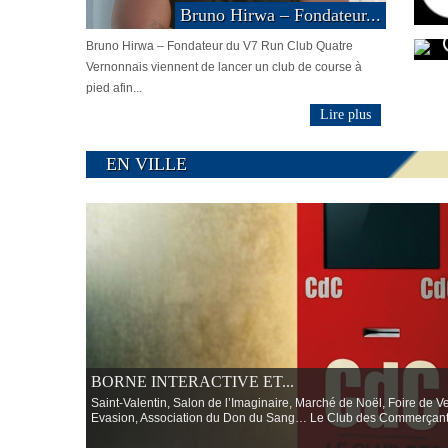
Bruno Hirwa – Fondateur...
Bruno Hirwa – Fondateur du V7 Run Club Quatre
Vernonnais viennent de lancer un club de course à
pied afin...
Lire plus
EN VILLE
BORNE INTERACTIVE ET...
Saint‑Valentin, Salon de l’Imaginaire, Marché de Noël, Foire de 
Evasion, Association du Don du Sang… Le Club des Commerçants