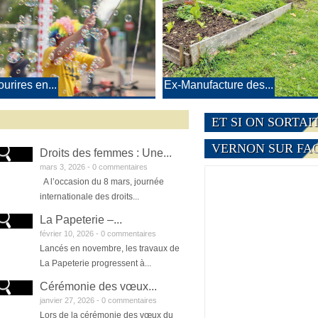
urires en...
Ex-Manufacture des...
ET SI ON SORTAIT
VERNON SUR FA
Droits des femmes : Une...
mars 3, 2026 -
0 commentaires
A l’occasion du 8 mars, journée
internationale des droits...
La Papeterie –...
février 10, 2026 -
0 commentaires
Lancés en novembre, les travaux de
La Papeterie progressent à...
Cérémonie des vœux...
janvier 27, 2026 -
0 commentaires
Lors de la cérémonie des vœux du