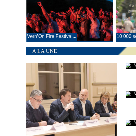
Vern’On Fire Festival...
10 000 so
A LA UNE