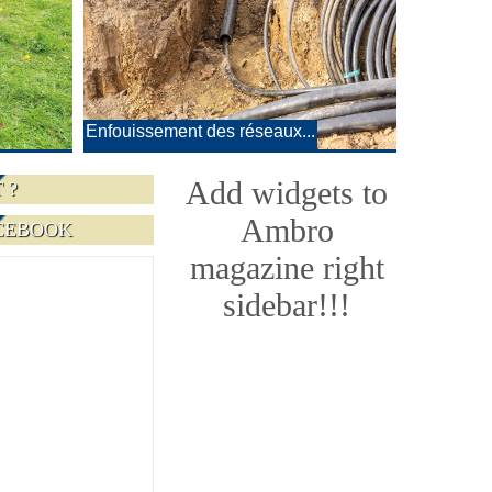
Enfouissement des réseaux...
Add widgets to
 ?
Ambro
CEBOOK
magazine right
sidebar!!!