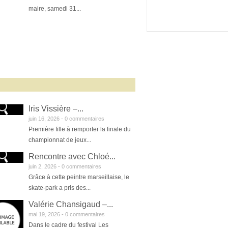
maire, samedi 31...
Iris Vissière –...
juin 16, 2026 -
0 commentaires
Première fille à remporter la finale du
championnat de jeux...
Rencontre avec Chloé...
juin 2, 2026 -
0 commentaires
Grâce à cette peintre marseillaise, le
skate-park a pris des...
Valérie Chansigaud –...
mai 19, 2026 -
0 commentaires
Dans le cadre du festival Les