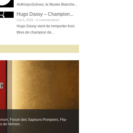
AnthropoScènes, le Musée Blanche...
Hugo Dassy – Champion...
mai 5, 2026 -
0 commentaires
Hugo Dassy vient de remporter trois
titres de champion de...
Vernon, Forum des Sapeurs‑Pompiers, Flip-
 de Vernon...