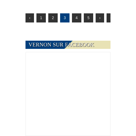
‹
1
2
3
4
5
›
»
VERNON SUR FACEBOOK