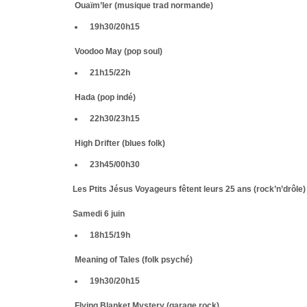
Ouaïm’ler (musique trad normande)
19h30/20h15
Voodoo May (pop soul)
21h15/22h
Hada (pop indé)
22h30/23h15
High Drifter (blues folk)
23h45/00h30
Les Ptits Jésus Voyageurs fêtent leurs 25 ans (rock’n’drôle)
Samedi 6 juin
18h15/19h
Meaning of Tales (folk psyché)
19h30/20h15
Flying Blanket Mystery (garage rock)