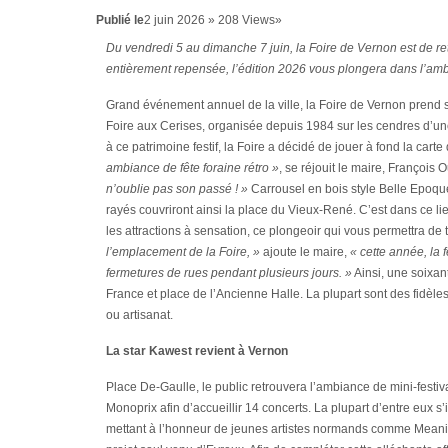
Publié le
2 juin 2026 » 208 Views»
Du vendredi 5 au dimanche 7 juin, la Foire de Vernon est de ret
entièrement repensée, l’édition 2026 vous plongera dans l’amb
Grand événement annuel de la ville, la Foire de Vernon prend se
Foire aux Cerises, organisée depuis 1984 sur les cendres d’u
à ce patrimoine festif, la Foire a décidé de jouer à fond la carte
ambiance de fête foraine rétro »
, se réjouit le maire, François 
n’oublie pas son passé ! »
Carrousel en bois style Belle Epoque,
rayés couvriront ainsi la place du Vieux-René. C’est dans ce 
les attractions à sensation, ce plongeoir qui vous permettra de
l’emplacement de la Foire, »
ajoute le maire,
« cette année, la 
fermetures de rues pendant plusieurs jours. »
Ainsi, une soixan
France et place de l’Ancienne Halle. La plupart sont des fidèl
ou artisanat.
La star Kawest revient à Vernon
Place De-Gaulle, le public retrouvera l’ambiance de mini-festiva
Monoprix afin d’accueillir 14 concerts. La plupart d’entre eux s’
mettant à l’honneur de jeunes artistes normands comme Meanin