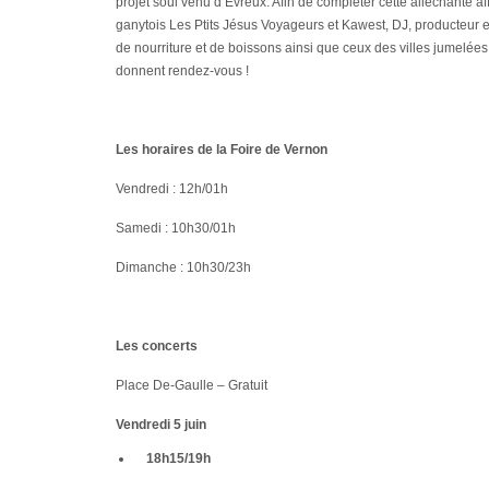
projet soul venu d’Evreux. Afin de compléter cette alléchante a
ganytois Les Ptits Jésus Voyageurs et Kawest, DJ, producteur e
de nourriture et de boissons ainsi que ceux des villes jumelées.
donnent rendez-vous !
Les horaires de la Foire de Vernon
Vendredi : 12h/01h
Samedi : 10h30/01h
Dimanche : 10h30/23h
Les concerts
Place De-Gaulle – Gratuit
Vendredi 5 juin
18h15/19h