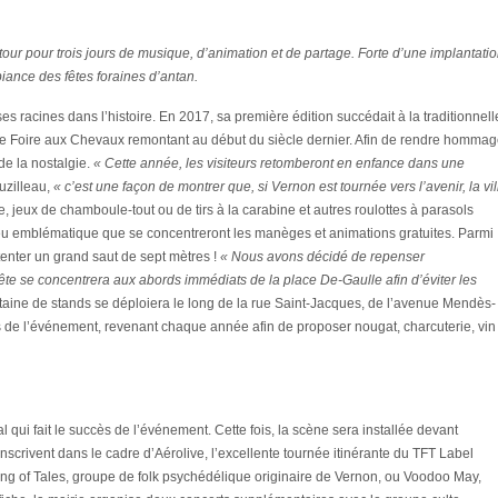
our pour trois jours de musique, d’animation et de partage. Forte d’une implantati
iance des fêtes foraines d’antan.
s racines dans l’histoire. En 2017, sa première édition succédait à la traditionnell
ne Foire aux Chevaux remontant au début du siècle dernier. Afin de rendre homma
 de la nostalgie.
« Cette année, les visiteurs retomberont en enfance dans une
Ouzilleau,
« c’est une façon de montrer que, si Vernon est tournée vers l’avenir, la vil
 jeux de chamboule-tout ou de tirs à la carabine et autres roulottes à parasols
lieu emblématique que se concentreront les manèges et animations gratuites. Parmi
 tenter un grand saut de sept mètres !
« Nous avons décidé de repenser
fête se concentrera aux abords immédiats de la place De-Gaulle afin d’éviter les
taine de stands se déploiera le long de la rue Saint-Jacques, de l’avenue Mendès-
es de l’événement, revenant chaque année afin de proposer nougat, charcuterie, vin
l qui fait le succès de l’événement. Cette fois, la scène sera installée devant
inscrivent dans le cadre d’Aérolive, l’excellente tournée itinérante du TFT Label
g of Tales, groupe de folk psychédélique originaire de Vernon, ou Voodoo May,