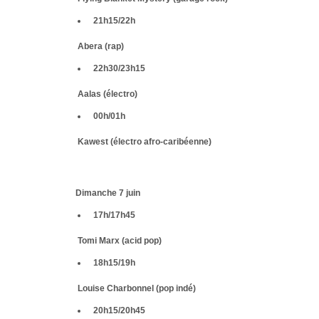
21h15/22h
Abera (rap)
22h30/23h15
Aalas (électro)
00h/01h
Kawest (électro afro-caribéenne)
Dimanche 7 juin
17h/17h45
Tomi Marx (acid pop)
18h15/19h
Louise Charbonnel (pop indé)
20h15/20h45