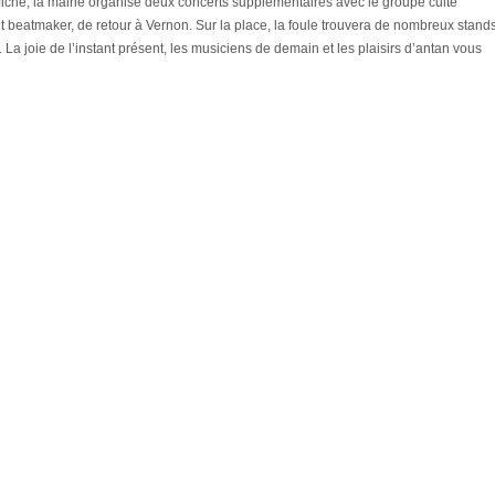
ffiche, la mairie organise deux concerts supplémentaires avec le groupe culte
t beatmaker, de retour à Vernon. Sur la place, la foule trouvera de nombreux stand
 La joie de l’instant présent, les musiciens de demain et les plaisirs d’antan vous