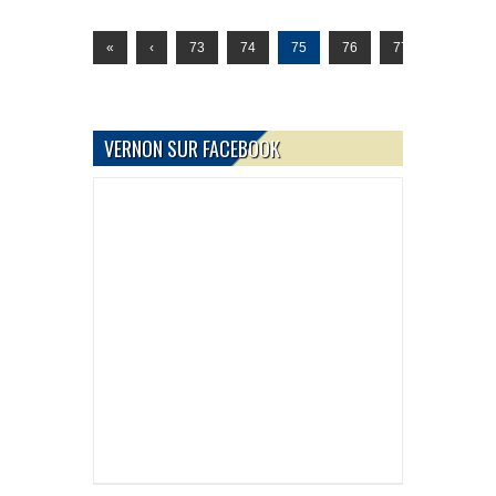
«
‹
73
74
75
76
77
›
»
VERNON SUR FACEBOOK