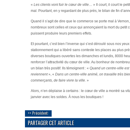
«
Les clients vont fuir le cœur de ville…
» Il court, il court le p
mal. Pourtant, en y regardant de plus près, le bilan de fin d’ann
Quand il s’agit de dire que le commerce se porte mal à Vernon,
nombreux sont celles et ceux qui annonçaient la mort du pe
puissent produire leurs premiers effets.
Et pourtant, c’est bien l’inverse qui s’est déroulé sous nos yeu
stationnement qui a libéré sans conteste les places au plus près
diverses boutiques ouvertes les dimanches et lundis, 8000 heur
renforcer l’attractivité du cœur de ville. Au bonheur de nombre
un bilan très positif. Ils témoignent : «
Quand un centre-ville est
reviennent
», «
Dans un centre-ville animé, on travaille très bie
commerçants, de faire vivre la ville.
»
Alors, n’en déplaise à certains : le cœur de ville a montré sa vit
janvier avec les soldes. À nous les boutiques !
<< Précédent:
PARTAGER CET ARTICLE