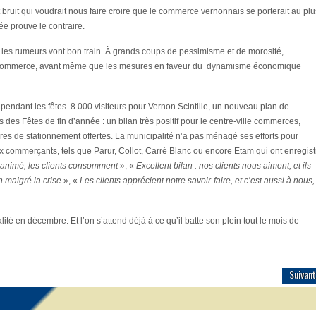
etit bruit qui voudrait nous faire croire que le commerce vernonnais se porterait au plu
ée prouve le contraire.
 les rumeurs vont bon train. À grands coups de pessimisme et de morosité,
tit commerce, avant même que les mesures en faveur du dynamisme économique
x pendant les fêtes. 8 000 visiteurs pour Vernon Scintille, un nouveau plan de
 des Fêtes de fin d’année : un bilan très positif pour le centre-ville commerces,
es de stationnement offertes. La municipalité n’a pas ménagé ses efforts pour
ux commerçants, tels que Parur, Collot, Carré Blanc ou encore Etam qui ont enregist
 animé, les clients consomment
», «
Excellent bilan : nos clients nous aiment, et ils
n malgré la crise
», «
Les clients apprécient notre savoir-faire, et c’est aussi à nous,
alité en décembre. Et l’on s’attend déjà à ce qu’il batte son plein tout le mois de
Suivant