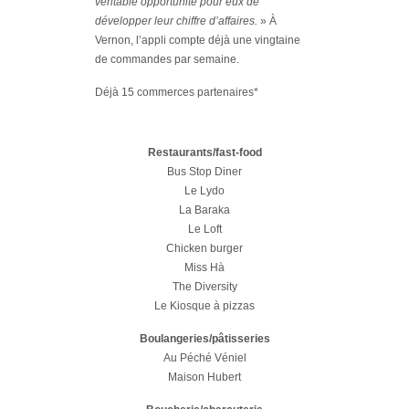
véritable opportunité pour eux de
développer leur chiffre d’affaires.
» À
Vernon, l’appli compte déjà une vingtaine
de commandes par semaine.
Déjà 15 commerces partenaires*
Restaurants/fast-food
Bus Stop Diner
Le Lydo
La Baraka
Le Loft
Chicken burger
Miss Hà
The Diversity
Le Kiosque à pizzas
Boulangeries/pâtisseries
Au Péché Véniel
Maison Hubert