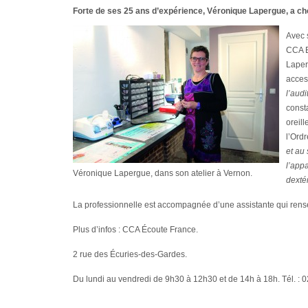
Forte de ses 25 ans d’expérience, Véronique Lapergue, a choi
Avec s
CCA E
Laper
acces
l’audi
const
oreill
l’Ord
et au 
l’appa
Véronique Lapergue, dans son atelier à Vernon.
dexté
La professionnelle est accompagnée d’une assistante qui rense
Plus d’infos : CCA Écoute France.
2 rue des Écuries-des-Gardes.
Du lundi au vendredi de 9h30 à 12h30 et de 14h à 18h. Tél. : 