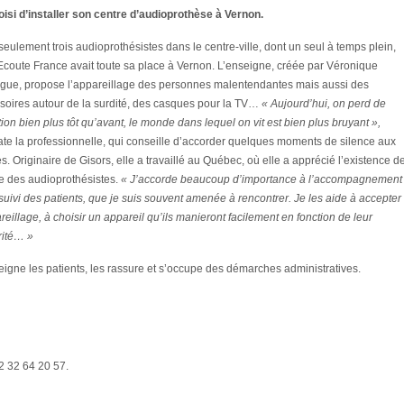
si d’installer son centre d’audioprothèse à Vernon.
eulement trois audioprothésistes dans le centre-ville, dont un seul à temps plein,
coute France avait toute sa place à Vernon. L’enseigne, créée par Véronique
gue, propose l’appareillage des personnes malentendantes mais aussi des
soires autour de la surdité, des casques pour la TV…
« Aujourd’hui, on perd de
tion bien plus tôt qu’avant, le monde dans lequel on vit est bien plus bruyant »,
ate la professionnelle, qui conseille d’accorder quelques moments de silence aux
es. Originaire de Gisors, elle a travaillé au Québec, où elle a apprécié l’existence d
re des audioprothésistes.
« J’accorde beaucoup d’importance à l’accompagnement
suivi des patients, que je suis souvent amenée à rencontrer. Je les aide à accepter
reillage, à choisir un appareil qu’ils manieront facilement en fonction de
leur
rité… »
igne les patients, les rassure et s’occupe des démarches administratives.
02 32 64 20 57.