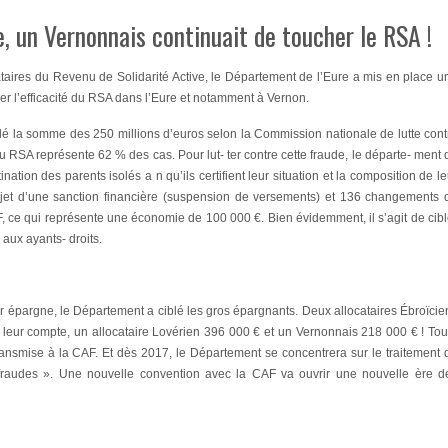
, un Vernonnais continuait de toucher le RSA !
ataires du Revenu de Solidarité Active, le Département de l’Eure a mis en place u
er l’efficacité du RSA dans l’Eure et notamment à Vernon.
ôlé la somme des 250 millions d’euros selon la Commission nationale de lutte cont
 RSA représente 62 % des cas. Pour lut- ter contre cette fraude, le départe- ment 
tion des parents isolés a n qu’ils certifient leur situation et la composition de le
l’objet d’une sanction financière (suspension de versements) et 136 changements 
AF, ce qui représente une économie de 100 000 €. Bien évidemment, il s’agit de cibl
 aux ayants- droits.
ur épargne, le Département a ciblé les gros épargnants. Deux allocataires Ébroïcie
leur compte, un allocataire Lovérien 396 000 € et un Vernonnais 218 000 € ! Tou
transmise à la CAF. Et dès 2017, le Département se concentrera sur le traitement 
 fraudes ». Une nouvelle convention avec la CAF va ouvrir une nouvelle ère d