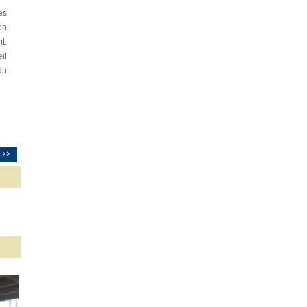
es
on
t.
il
du
 >>